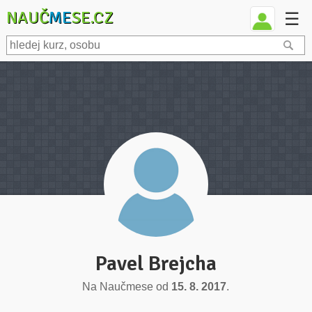
NAUČ
ME
SE.CZ
☰
Pavel Brejcha
Na Naučmese od
15. 8. 2017
.