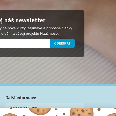
j náš newsletter
y na nové kurzy, zajímavé a přínosné články.
 o dění a vývoji projektu Naučmese.
Další informace
Staň se lektorem
Video: Jak připravit kurz na Naučmese