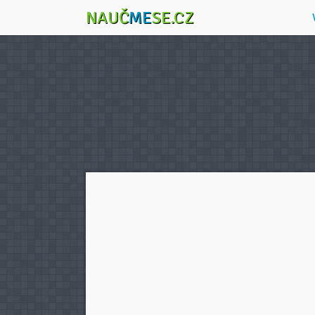
NAUČ
ME
SE.CZ