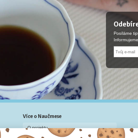
Odebíre
Posíláme tip
Informujeme
Více o Naučmese
O projektu
Blog: recenze z kurzů, rozhovory a články