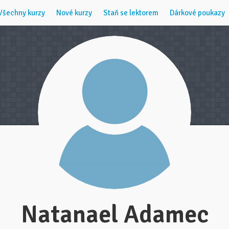
Všechny kurzy
Nové kurzy
Staň se lektorem
Dárkové poukazy
Natanael Adamec