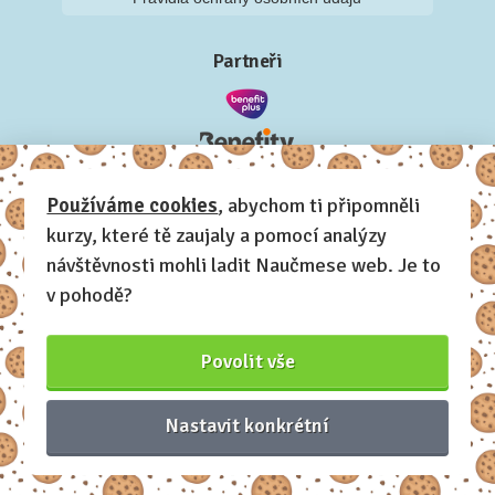
Partneři
Používáme cookies
, abychom ti připomněli
kurzy, které tě zaujaly a pomocí analýzy
návštěvnosti mohli ladit Naučmese web. Je to
v pohodě?
Povolit vše
Nastavit konkrétní
Naučmese, 2012-2026.
Sdílíme dovednosti, offline i online.