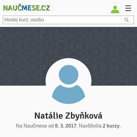
NAUČ
ME
SE.CZ
☰
Natálie Zbyňková
Na Naučmese od
6. 3. 2017
. Navštívil/a
2 kurzy
.