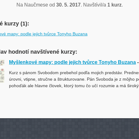
Na Naučmese od
30. 5. 2017
. Navštívil/a
1 kurz
.
 kurzy (1):
vé mapy: podle jejich tvůrce Tonyho Buzana
lav hodnotí navštívené kurzy:
Myšlenkové mapy: podle jejich tvůrce Tonyho Buzana
Kurz s pánom Svobodom prebehol podľa mojich predstáv. Predne
úrovni, vtipne, stručne a štrukturovane. Pán Svoboda je z môjho 
pohoďák ale hlavne človek, ktorý tomu čo učí rozumie a má široký