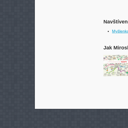
Navštívené
Myšlenko
Jak Miros