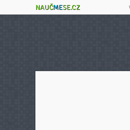
NAUČ
ME
SE.CZ