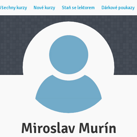
Všechny kurzy
Nové kurzy
Staň se lektorem
Dárkové poukazy
Miroslav Murín