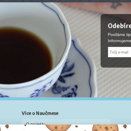
Odebíre
Posíláme tip
Informujeme
Více o Naučmese
O projektu