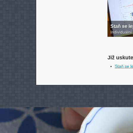
Staň se l
Individuální
Již uskut
Staň se 