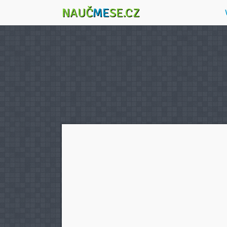
NAUČ
ME
SE.CZ