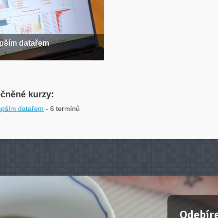
epším datařem
ečněné kurzy:
lepším datařem
- 6 termínů
Odebíre