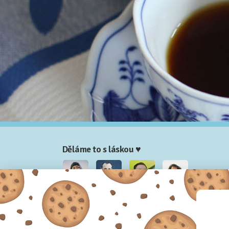
Děláme to s láskou ♥
Nela
Josef
Honza
Adam