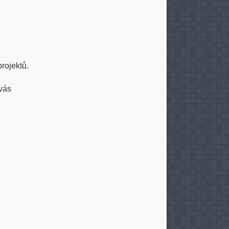
rojektů.
 vás