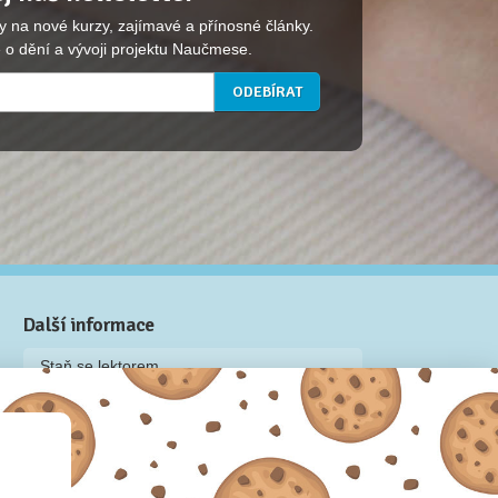
y na nové kurzy, zajímavé a přínosné články.
 o dění a vývoji projektu Naučmese.
Další informace
Staň se lektorem
Video: Jak připravit kurz na Naučmese
Často kladené dotazy
Dárkové poukazy