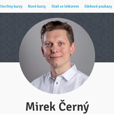
Všechny kurzy
Nové kurzy
Staň se lektorem
Dárkové poukazy
Mirek Černý