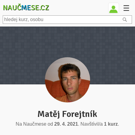
NAUČ
ME
SE.CZ
☰
Matěj Forejtník
Na Naučmese od
29. 4. 2021
. Navštívil/a
1 kurz
.