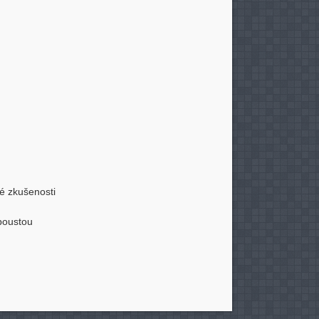
vé zkušenosti
poustou