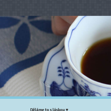
Děláme to s láskou ♥