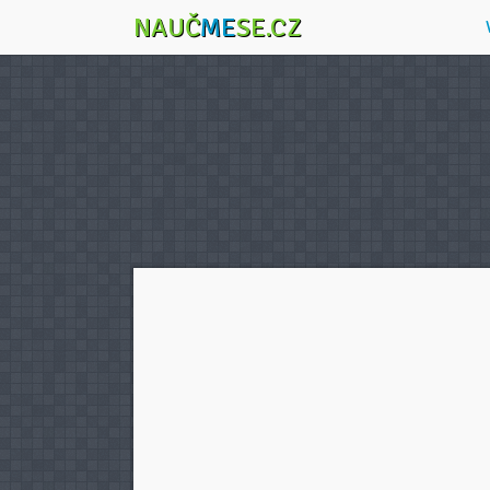
NAUČ
ME
SE.CZ