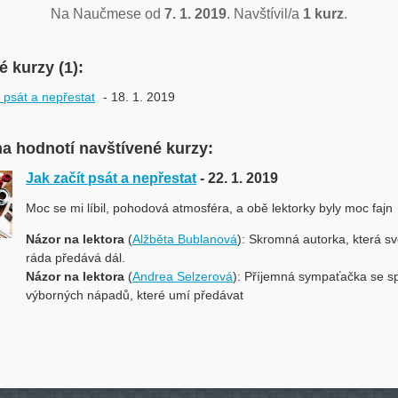
Na Naučmese od
7. 1. 2019
. Navštívil/a
1 kurz
.
 kurzy (1):
t psát a nepřestat
- 18. 1. 2019
na hodnotí navštívené kurzy:
Jak začít psát a nepřestat
- 22. 1. 2019
Moc se mi líbil, pohodová atmosféra, a obě lektorky byly moc fajn
Názor na lektora
(
Alžběta Bublanová
): Skromná autorka, která s
ráda předává dál.
Názor na lektora
(
Andrea Selzerová
): Příjemná sympaťačka se s
výborných nápadů, které umí předávat