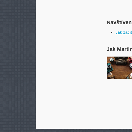
Navštívené
Jak začí
Jak Marti