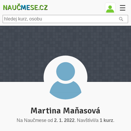
NAUČ
ME
SE.CZ
☰
Martina Maňasová
Na Naučmese od
2. 1. 2022
. Navštívil/a
1 kurz
.