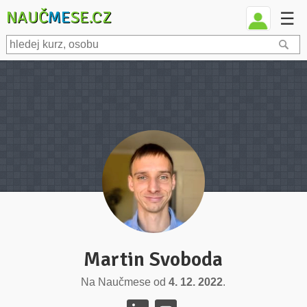
NAUČ
ME
SE.CZ
☰
Martin Svoboda
Na Naučmese od
4. 12. 2022
.