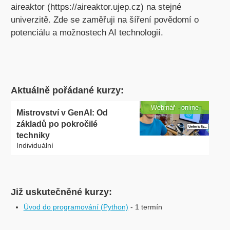
aireaktor (https://aireaktor.ujep.cz) na stejné
univerzitě. Zde se zaměřuji na šíření povědomí o
potenciálu a možnostech AI technologií.
Aktuálně pořádané kurzy:
Webinář - online
Mistrovství v GenAI: Od
základů po pokročilé
techniky
Individuální
Již uskutečněné kurzy:
Úvod do programování (Python)
- 1 termín