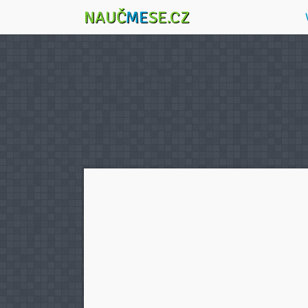
NAUČ
ME
SE.CZ