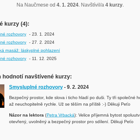
Na Naučmese od
4. 1. 2024
. Navštívil/a
4 kurzy
.
 kurzy (4):
né rozhovory
- 23. 1. 2024
né rozhovory
- 27. 2. 2024
ká masáž: láskyplné pohlazení
né rozhovory
- 11. 12. 2025
n hodnotí navštívené kurzy:
Smysluplné rozhovory
- 9. 2. 2024
Bezpečný prostor, kde slova i ticho hladí po duši. Ty tři společné h
až neuchopitelně rychle. Už se těším na příště :-) Děkuji Peťo
Názor na lektora
(
Petra Vrbacká
): Velice příjemná bytost spoluutv
otevřený, uvolněný a bezpečný prostor pro sdílení. Děkuji Peťo