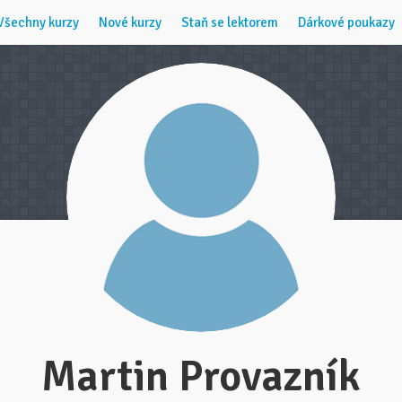
Všechny kurzy
Nové kurzy
Staň se lektorem
Dárkové poukazy
Martin Provazník