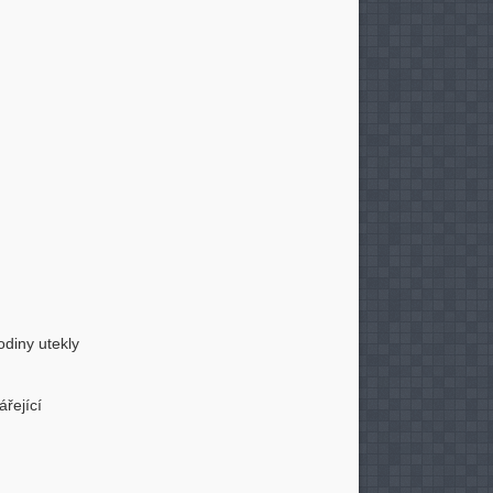
odiny utekly
ářející