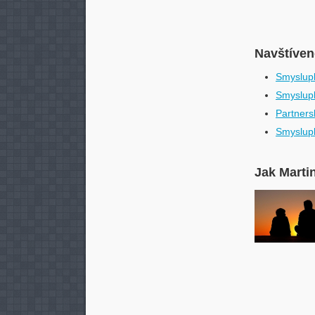
Navštívené
Smyslupl
Smyslupl
Partners
Smyslupl
Jak Marti