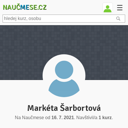
NAUČ
ME
SE.CZ
☰
Markéta Šarbortová
Na Naučmese od
16. 7. 2021
. Navštívil/a
1 kurz
.