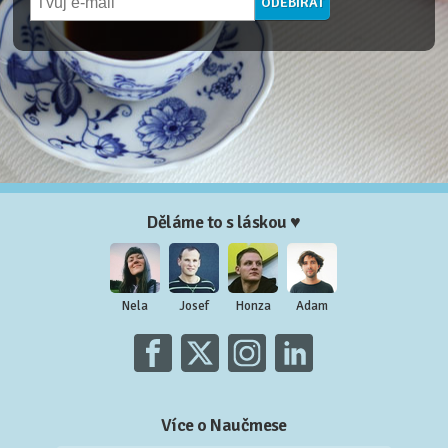
Děláme to s láskou ♥
Nela
Josef
Honza
Adam
Více o Naučmese