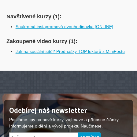
Navštívené kurzy (1):
Soukromá instagramová dvouhodinovka [ONLINE]
Zakoupené video kurzy (1):
Jak na sociální sítě? Přednášky TOP lektorů z MiniFestu
Odebírej náš newsletter
Posíláme tipy na nové kurzy, zajímavé a přínosné články.
Informujeme o dění a vývoji projektu Naučmese.