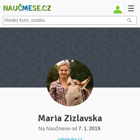
NAUČ
ME
SE.CZ
☰
Maria Zizlavska
Na Naučmese od
7. 1. 2019
.
oslistezka.cz