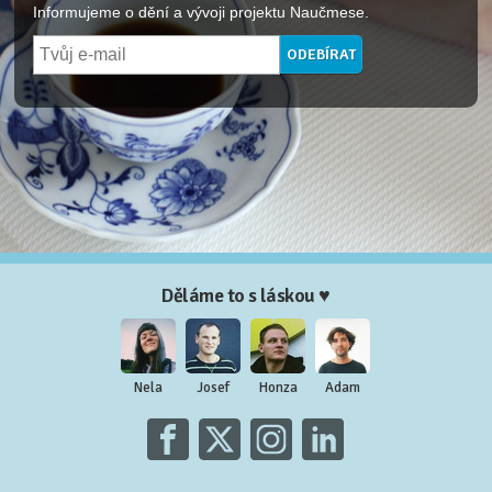
Informujeme o dění a vývoji projektu Naučmese.
Děláme to s láskou ♥
Nela
Josef
Honza
Adam