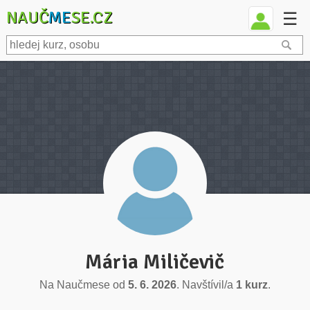
NAUČ
ME
SE.CZ
☰
Mária Miličevič
Na Naučmese od
5. 6. 2026
. Navštívil/a
1 kurz
.