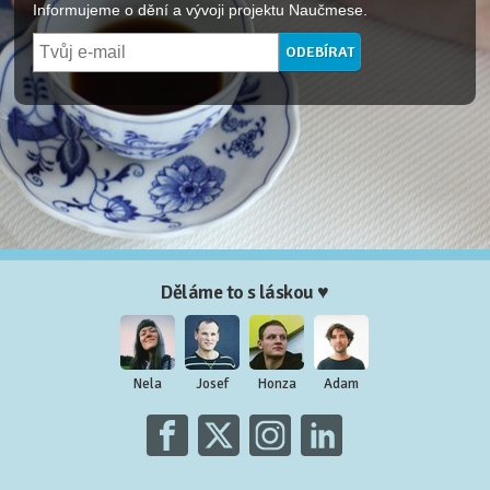
Informujeme o dění a vývoji projektu Naučmese.
Děláme to s láskou ♥
Nela
Josef
Honza
Adam