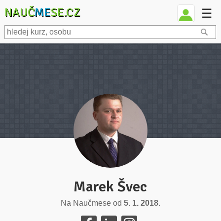
NAUČ
ME
SE.CZ
☰
Marek Švec
Na Naučmese od
5. 1. 2018
.