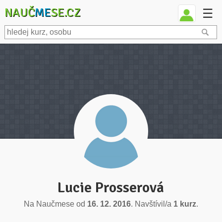
NAUČ
ME
SE.CZ
☰
Lucie Prosserová
Na Naučmese od
16. 12. 2016
. Navštívil/a
1 kurz
.