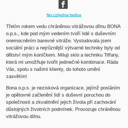
fler.cz/jedna-bedna
Třetím rokem vedu chráněnou vitrážovou dílnu BONA
o.p.s., kde pod mým vedením tvoří lidé s duševním
onemocněním barevné vitráže. Vystudovala jsem
sociální práci a nejrůznější výtvarné techniky byly od
dětství mým koníčkem. Miluji sklo a techniku Tiffany,
která mi umožňuje tvořit jedinečné kombinace. Ráda
Vás, spolu s našimi klienty, do tohoto umění
zasvětím!
Bona o.p.s. je nezisková organizace, jejímž posláním
je opětovné začlenění lidí s duševní poruchou do
společnosti a zkvalitnění jejich života při zachování
důstojných životních podmínek. Provozuje chráněnou
vitrážovou dílnu.