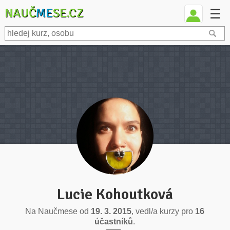
NAUČ
ME
SE.CZ
☰
Lucie Kohoutková
Na Naučmese od
19. 3. 2015
, vedl/a kurzy pro
16
účastníků
.