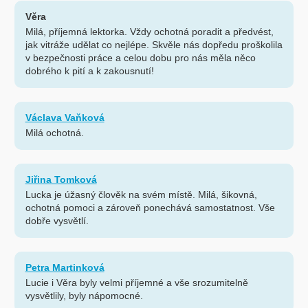
Věra
Milá, příjemná lektorka. Vždy ochotná poradit a předvést,
jak vitráže udělat co nejlépe. Skvěle nás dopředu proškolila
v bezpečnosti práce a celou dobu pro nás měla něco
dobrého k pití a k zakousnutí!
Václava Vaňková
Milá ochotná.
Jiřina Tomková
Lucka je úžasný člověk na svém místě. Milá, šikovná,
ochotná pomoci a zároveň ponechává samostatnost. Vše
dobře vysvětlí.
Petra Martinková
Lucie i Věra byly velmi příjemné a vše srozumitelně
vysvětlily, byly nápomocné.