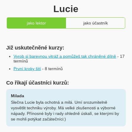
Lucie
jako lektor
jako účastník
Již uskutečněné kurzy:
Vyrob si barevnou vitráž a pomůžeš tak chráněné dílně
- 17
termínů
První kroky šití
- 8 termínů
Co říkají účastníci kurzů:
Milada
Slečna Lucie byla ochotná a milá. Umí srozumitelně
vysvětlit techniku výroby. Má velké zkušenosti a výborné
nápady. Přínosné byly i rady ohledně úskalí, se kterými by
se mohli potýkat začátečníci:)