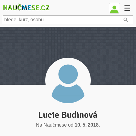
NAUČ
ME
SE.CZ
☰
Lucie Budinová
Na Naučmese od
10. 5. 2018
.