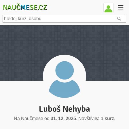
NAUČ
ME
SE.CZ
☰
Luboš Nehyba
Na Naučmese od
31. 12. 2025
. Navštívil/a
1 kurz
.