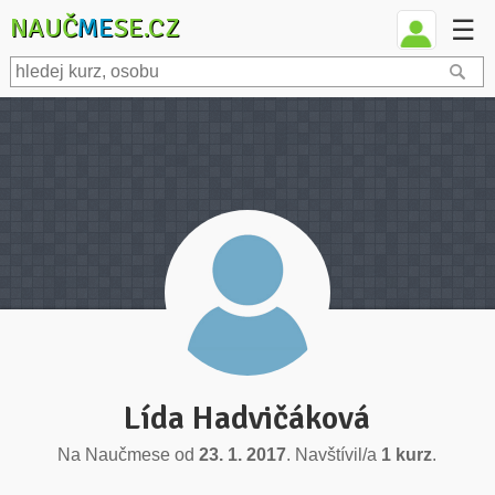
NAUČ
ME
SE.CZ
☰
Lída Hadvičáková
Na Naučmese od
23. 1. 2017
. Navštívil/a
1 kurz
.