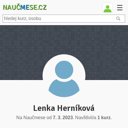
NAUČ
ME
SE.CZ
☰
Lenka Herníková
Na Naučmese od
7. 3. 2023
. Navštívil/a
1 kurz
.