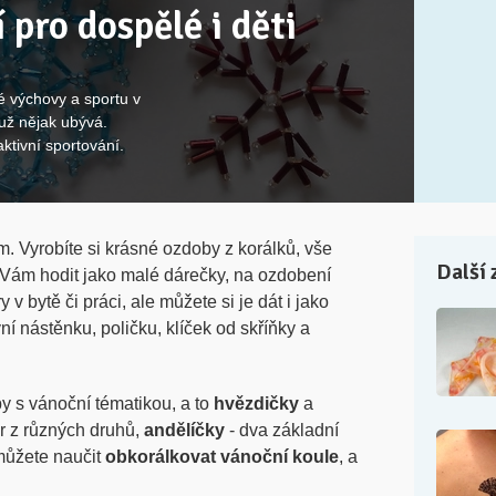
 pro dospělé i děti
é výchovy a sportu v
l už nějak ubývá.
aktivní sportování.
m. Vyrobíte si krásné ozdoby z korálků, vše
Další 
 Vám hodit jako malé dárečky, na ozdobení
v bytě či práci, ale můžete si je dát i jako
í nástěnku, poličku, klíček od skříňky a
by s vánoční tématikou, a to
hvězdičky
a
r z různých druhů,
andělíčky
- dva základní
můžete naučit
obkorálkovat vánoční koule
, a