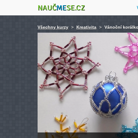
NAUČ
ME
SE.CZ
Všechny kurzy
>
Kreativita
>
Vánoční korálko