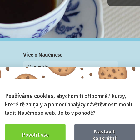
Více o Naučmese
O projektu
Blog: recenze z kurzů, rozhovory a články
Historky z kurzů
Používáme cookies
, abychom ti připomněli kurzy,
Příběh Naučmese
které tě zaujaly a pomocí analýzy návštěvnosti mohli
Naučmese festivaly
ladit Naučmese web. Je to v pohodě?
Náš systém pro vaši firmu
Prostory pro pořádání kurzů
Nastavit
Povolit vše
Kontakt a fakturační údaje
konkrétní