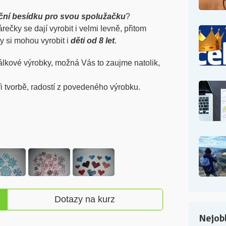
ční besídku pro svou spolužačku
?
rečky se dají vyrobit i velmi levně, přitom
ty si mohou vyrobit i
děti od 8 let
.
álkové výrobky, možná Vás to zaujme natolik,
ři tvorbě, radostí z povedeného výrobku.
Dotazy na kurz
Nejobl