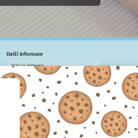
Další informace
Staň se lektorem
Video: Jak připravit kurz na Naučmese
Často kladené dotazy
Dárkové poukazy
Podmínky užívání
Obchodní podmínky
Zásady používání cookie souborů
Pravidla ochrany osobních údajů