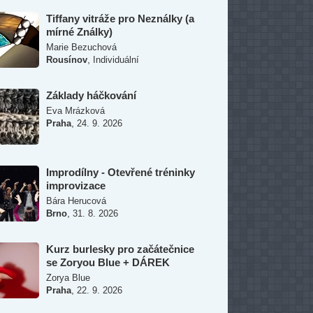
Tiffany vitráže pro Neználky (a
mírné Ználky)
Marie Bezuchová
,
Rousínov
Individuální
Základy háčkování
Eva Mrázková
,
Praha
24. 9. 2026
Improdílny - Otevřené tréninky
improvizace
Bára Herucová
,
Brno
31. 8. 2026
Kurz burlesky pro začátečnice
se Zoryou Blue + DÁREK
Zorya Blue
,
Praha
22. 9. 2026