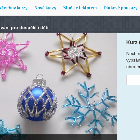
Všechny kurzy
Nové kurzy
Staň se lektorem
Dárkové poukazy
vání pro dospělé i děti
Kurz 
Nech n
vypsán
obrate