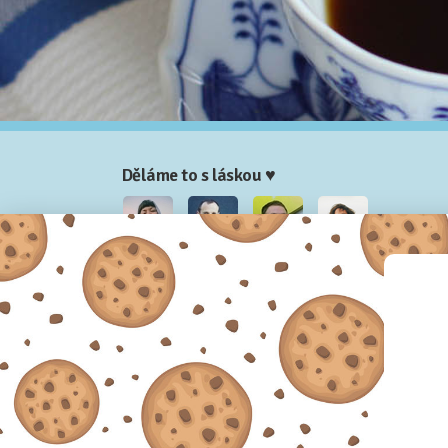
Děláme to s láskou ♥
Nela
Josef
Honza
Adam