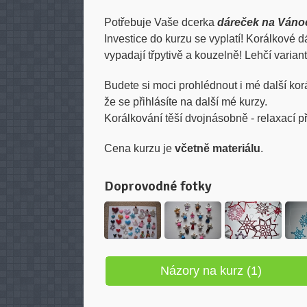
Potřebuje Vaše dcerka
dáreček na Váno
Investice do kurzu se vyplatí! Korálkové dá
vypadají třpytivě a kouzelně! Lehčí varian
Budete si moci prohlédnout i mé další kor
že se přihlásíte na další mé kurzy.
Korálkování těší dvojnásobně - relaxací p
Cena kurzu je
včetně materiálu
.
Doprovodné fotky
Názory na kurz (1)