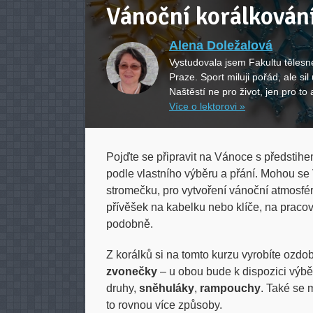
Vánoční korálkování
Alena Doležalová
Vystudovala jsem Fakultu tělesn
Praze. Sport miluji pořád, ale si
Naštěstí ne pro život, jen pro to 
Více o lektorovi »
Pojďte se připravit na Vánoce s předstihe
podle vlastního výběru a přání. Mohou se
stromečku, pro vytvoření vánoční atmosféry 
přívěšek na kabelku nebo klíče, na pracovn
podobně.
Z korálků si na tomto kurzu vyrobíte ozdo
zvonečky
– u obou bude k dispozici výbě
druhy,
sněhuláky
,
rampouchy
. Také se 
to rovnou více způsoby.