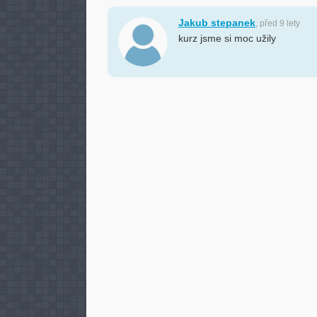
Jakub stepanek
, před 9 lety
kurz jsme si moc užily