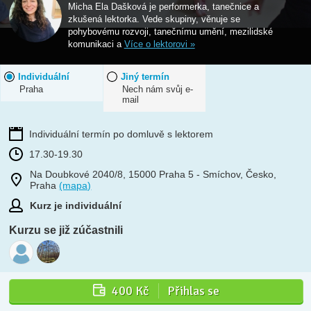
Micha Ela Dašková je performerka, tanečnice a
zkušená lektorka. Vede skupiny, věnuje se
pohybovému rozvoji, tanečnímu umění, mezilidské
komunikaci a
Více o lektorovi »
Individuální
Jiný termín
Praha
Nech nám svůj e-
mail
Individuální termín po domluvě s lektorem
17.30-19.30
Na Doubkové 2040/8, 15000 Praha 5 - Smíchov, Česko,
Praha
(mapa)
Kurz je individuální
Kurzu se již zúčastnili
400 Kč
Přihlas se