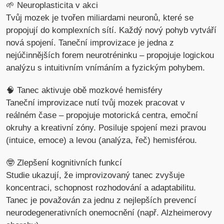
🌱 Neuroplasticita v akci
Tvůj mozek je tvořen miliardami neuronů, které se
propojují do komplexních sítí. Každý nový pohyb vytváří
nová spojení. Taneční improvizace je jedna z
nejúčinnějších forem neurotréninku – propojuje logickou
analýzu s intuitivním vnímáním a fyzickým pohybem.
🧠 Tanec aktivuje obě mozkové hemisféry
Taneční improvizace nutí tvůj mozek pracovat v
reálném čase – propojuje motorická centra, emoční
okruhy a kreativní zóny. Posiluje spojení mezi pravou
(intuice, emoce) a levou (analýza, řeč) hemisférou.
🤓 Zlepšení kognitivních funkcí
Studie ukazují, že improvizovaný tanec zvyšuje
koncentraci, schopnost rozhodování a adaptabilitu.
Tanec je považován za jednu z nejlepších prevencí
neurodegenerativních onemocnění (např. Alzheimerovy