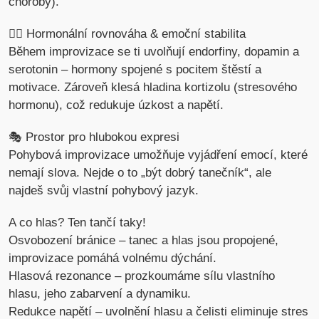
choroby).
🧘‍♂️ Hormonální rovnováha & emoční stabilita
Během improvizace se ti uvolňují endorfiny, dopamin a
serotonin – hormony spojené s pocitem štěstí a
motivace. Zároveň klesá hladina kortizolu (stresového
hormonu), což redukuje úzkost a napětí.
🎭 Prostor pro hlubokou expresi
Pohybová improvizace umožňuje vyjádření emocí, které
nemají slova. Nejde o to „být dobrý tanečník“, ale
najdeš svůj vlastní pohybový jazyk.
A co hlas? Ten tančí taky!
Osvobození bránice – tanec a hlas jsou propojené,
improvizace pomáhá volnému dýchání.
Hlasová rezonance – prozkoumáme sílu vlastního
hlasu, jeho zabarvení a dynamiku.
Redukce napětí – uvolnění hlasu a čelisti eliminuje stres