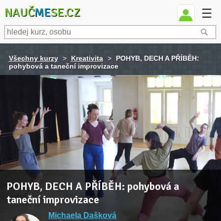
NAUČ
ME
SE.CZ
☰
Všechny kurzy
>
Kreativita
>
POHYB, DECH A PŘÍBĚH:
pohybová a taneční improvizace
POHYB, DECH A PŘÍBĚH: pohybová a
taneční improvizace
Michaela Dašková