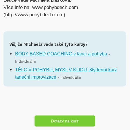
Lekce vede Michaela Dašková.
Více info na: www.pohybdech.com
(http://www.pohybdech.com)
Víš, že Michaela vede také tyto kurzy?
BODY BASED COACHING v tanci a pohybu
-
Individuální
TĚLO V POHYBU, MYSL V KLIDU: 8týdenní kurz
taneční improvizace
- Individuální
Dotazy na kurz