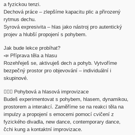
a fyzickou tenzi.
Dechová práce – zlepšíme kapacitu plic a přirozený
rytmus dechu.
Syrová expresivita – hlas jako nástroj pro autentický
projev a hlubší propojení s pohybem.
Jak bude lekce probíhat?
📣 Příprava těla a hlasu
Rozehřeješ se, aktivuješ dech a pohyb. Vytvoříme
bezpečný prostor pro objevování – individuální i
skupinové.
🤸🏽‍♀️ Pohybová a hlasová improvizace
Budeš experimentovat s pohybem, hlasem, dynamikou,
prostorem a interakcí. Zaměříme se na reakci těla na
impulzy a propojení s emocemi pomocí cvičení z
fyzického divadla, new dance, contemporary dance,
čchi kung a kontaktní improvizace.