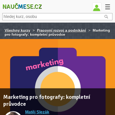
NAUČ
ME
SE.CZ
☰
Všechny kurzy
>
Pracovní rozvoj a podnikání
>
Marketing
pro fotografy: kompletní průvodce
Marketing pro fotografy: kompletní
průvodce
Matěj Slezák