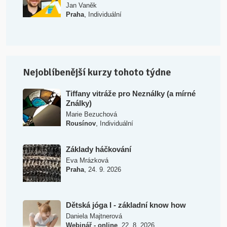
Jan Vaněk
,
Praha
Individuální
Nejoblíbenější kurzy tohoto týdne
Tiffany vitráže pro Neználky (a mírné
Ználky)
Marie Bezuchová
,
Rousínov
Individuální
Základy háčkování
Eva Mrázková
,
Praha
24. 9. 2026
Dětská jóga I - základní know how
Daniela Majtnerová
,
Webinář - online
22. 8. 2026