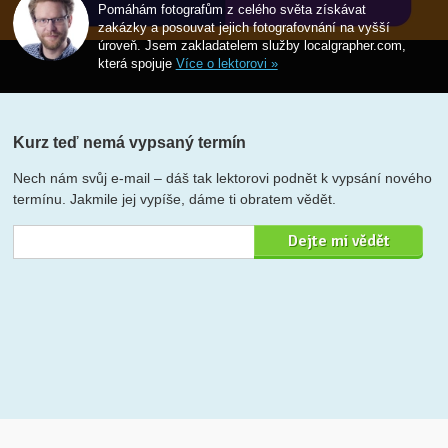
Pomáhám fotografům z celého světa získávat
zakázky a posouvat jejich fotografovnání na vyšší
úroveň. Jsem zakladatelem služby localgrapher.com,
která spojuje
Více o lektorovi »
Kurz teď nemá vypsaný termín
Nech nám svůj e-mail – dáš tak lektorovi podnět k vypsání nového
termínu. Jakmile jej vypíše, dáme ti obratem vědět.