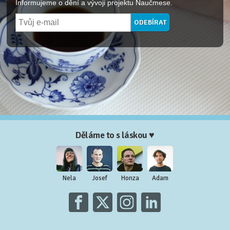
Informujeme o dění a vývoji projektu Naučmese.
Děláme to s láskou ♥
Nela
Josef
Honza
Adam