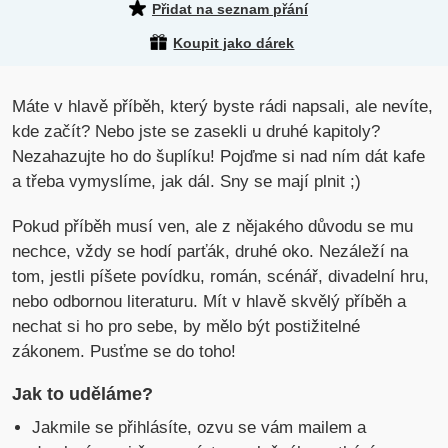
Přidat na seznam přání
Koupit jako dárek
Máte v hlavě příběh, který byste rádi napsali, ale nevíte,
kde začít? Nebo jste se zasekli u druhé kapitoly?
Nezahazujte ho do šuplíku! Pojďme si nad ním dát kafe
a třeba vymyslíme, jak dál. Sny se mají plnit ;)
Pokud příběh musí ven, ale z nějakého důvodu se mu
nechce, vždy se hodí parťák, druhé oko. Nezáleží na
tom, jestli píšete povídku, román, scénář, divadelní hru,
nebo odbornou literaturu. Mít v hlavě skvělý příběh a
nechat si ho pro sebe, by mělo být postižitelné
zákonem. Pusťme se do toho!
Jak to uděláme?
Jakmile se přihlásíte, ozvu se vám mailem a