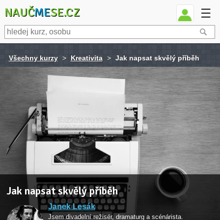
NAUČ
ME
SE.CZ
☰
Všechny kurzy
>
Kreativita
>
Jak napsat skvělý příběh
Jak napsat skvělý příběh
Janek Lesák
Jsem divadelní režisér, dramaturg a scénárista.