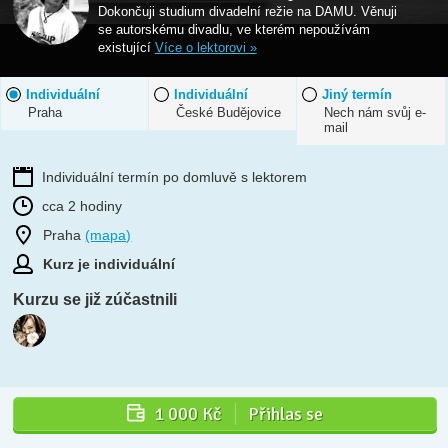
Dokončuji studium divadelní režie na DAMU. Věnuji
se autorskému divadlu, ve kterém nepoužívám
existující
Více o lektorovi »
Individuální
Individuální
Jiný termín
Praha
České Budějovice
Nech nám svůj e-
mail
Individuální termín po domluvě s lektorem
cca 2 hodiny
Praha
(mapa)
Kurz je individuální
Kurzu se již zúčastnili
1 000 Kč
Přihlas se