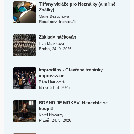
Tiffany vitráže pro Neználky (a mírné
Ználky)
Marie Bezuchová
,
Rousínov
Individuální
Základy háčkování
Eva Mrázková
,
Praha
24. 9. 2026
Improdílny - Otevřené tréninky
improvizace
Bára Herucová
,
Brno
31. 8. 2026
BRAND JE MRKEV: Nenechte se
koupit!
Karel Novotny
,
Plzeň
24. 9. 2026