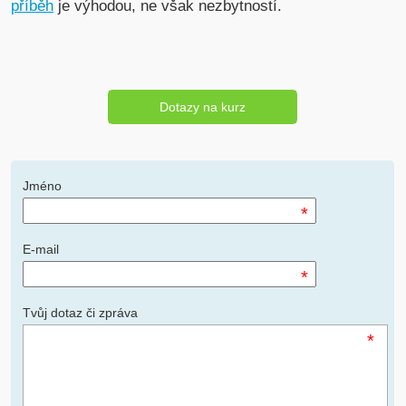
příběh
je výhodou, ne však nezbytností.
Dotazy na kurz
Jméno
*
E-mail
*
Tvůj dotaz či zpráva
*