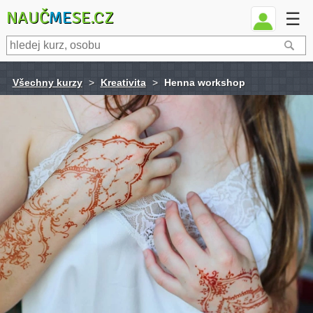
NAUČ
ME
SE.CZ
☰
Všechny kurzy
>
Kreativita
>
Henna workshop