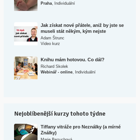
,
Praha
Individuální
Jak získat nové přátele, aniž by jste se
museli stát někým, kým nejste
Adam Štrunc
Video kurz
Knihu mám hotovou. Co dál?
Richard Skolek
,
Webinář - online
Individuální
Nejoblíbenější kurzy tohoto týdne
Tiffany vitráže pro Neználky (a mírné
Ználky)
Marie Bezuchová