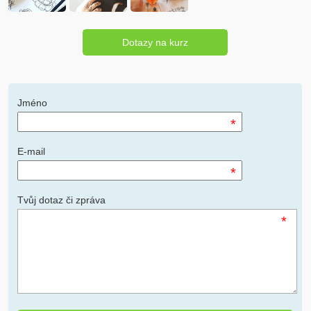
Dotazy na kurz
Jméno
*
E-mail
*
Tvůj dotaz či zpráva
*