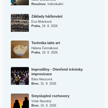
,
Rousínov
Individuální
Základy háčkování
Eva Mrázková
,
Praha
24. 9. 2026
Technika latte art
Helena Čermáková
,
Praha
19. 9. 2026
Improdílny - Otevřené tréninky
improvizace
Bára Herucová
,
Brno
31. 8. 2026
Smysluplné rozhovory
Vítek Novotný
,
Brno
10. 9. 2026