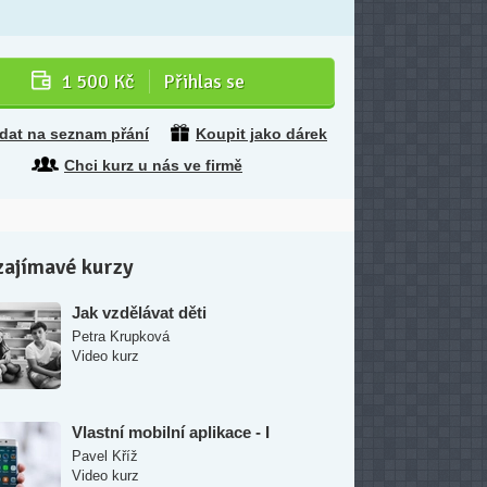
1 500 Kč
Přihlas se
idat na seznam přání
Koupit jako dárek
Chci kurz u nás ve firmě
zajímavé kurzy
Jak vzdělávat děti
Petra Krupková
Video kurz
Vlastní mobilní aplikace - I
Pavel Kříž
Video kurz