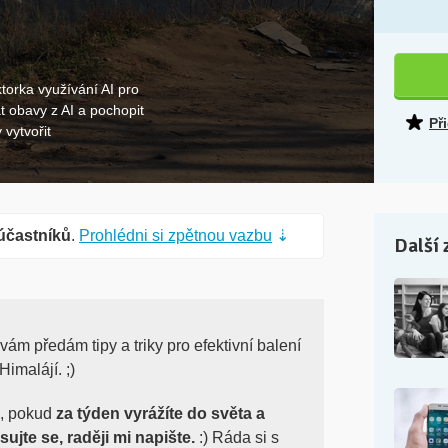
torka využívání AI pro
t obavy z AI a pochopit
Př
 vytvořit
účastníků
.
Prohlédni si zpětnou vazbu
⇣
Další 
m předám tipy a triky pro efektivní balení
imalájí. ;)
a, pokud
za týden vyrážíte do světa a
ujte se, raději mi napište.
:) Ráda si s