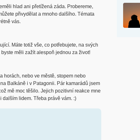
neměli hlad ani přetížená záda. Probereme,
h můžete přivydělat a mnoho dalšího. Témata
rétně vás.
ící. Máte totiž vše, co potřebujete, na svých
 byste měli zažít alespoň jednou za život!
 na horách, nebo ve městě, stopem nebo
 na Balkáně i v Patagonii. Pár kamarádů jsem
 což mě moc těšilo. Jejich pozitivní reakce mne
i dalším lidem. Třeba právě vám. :)