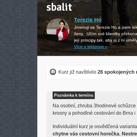
sbalit
Terezie Ho
Jmenuji se Terezie Ho a jsem lek
ženy. Učím své klientky překona
její principy tak, aby si z ní uměly
Více o lektorovi »
Kurz již navštívilo
26 spokojených 
Poznámka k termínu
Na osobní, zhruba 3hodinové schůzce vá
krosny a pohodlné cestování do Brna i H
Individuální kurz je osvědčená variant
chytne vás cestovní horečka. Nestres