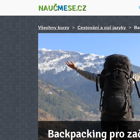
NAUČ
ME
SE.CZ
Všechny kurzy
>
Cestování a cizí jazyky
>
Ba
Backpacking pro zač