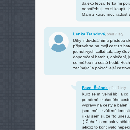
daleko lepší. Terka mi pora
nepotřebuji, co si koupit, 
Mám z kurzu moc radost a 
Lenka Trandová
, před 7 lety
Díky individuálnímu přístupu s
připravit se na moji cestu s b
jednotlivých celků tak, aby člov
doporučení batohu, oblečení, j
se můžou na cestě hodit. Rozh
začínající a pokročilejší cestov
Pavel Šťásek
, před 7 lety
Kurz se mi velmi líbil a co
poměrně zkušeného cestov
výpravy na cesty a balení 
jsem měl i kvůli mé lenos
říkal jsem si, že "to unes
:) Čehož jsem pak v někter
jelikož to končívalo nepěk