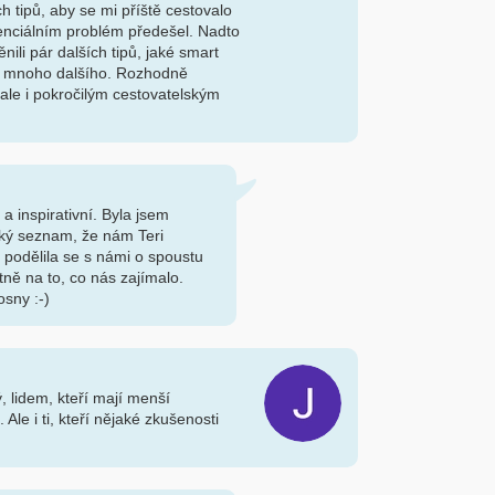
 tipů, aby se mi příště cestovalo
nciálním problém předešel. Nadto
nili pár dalších tipů, jaké smart
o a mnoho dalšího. Rozhodně
ale i pokročilým cestovatelským
a inspirativní. Byla jsem
cký seznam, že nám Teri
, podělila se s námi o spoustu
ně na to, co nás zajímalo.
osny :-)
, lidem, kteří mají menší
le i ti, kteří nějaké zkušenosti