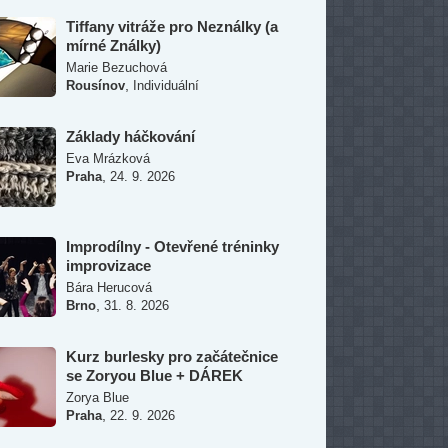
Tiffany vitráže pro Neználky (a
mírné Ználky)
Marie Bezuchová
,
Rousínov
Individuální
Základy háčkování
Eva Mrázková
,
Praha
24. 9. 2026
Improdílny - Otevřené tréninky
improvizace
Bára Herucová
,
Brno
31. 8. 2026
Kurz burlesky pro začátečnice
se Zoryou Blue + DÁREK
Zorya Blue
,
Praha
22. 9. 2026