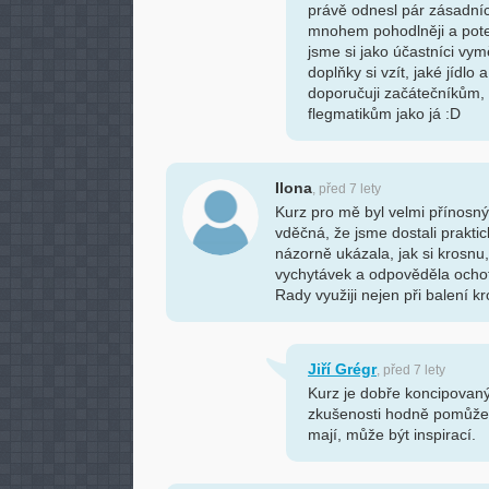
právě odnesl pár zásadních
mnohem pohodlněji a pote
jsme si jako účastníci vymě
doplňky si vzít, jaké jídl
doporučuji začátečníkům, 
flegmatikům jako já :D
Ilona
, před 7 lety
Kurz pro mě byl velmi přínosný 
vděčná, že jsme dostali prakti
názorně ukázala, jak si krosnu
vychytávek a odpověděla ochot
Rady využiji nejen při balení kr
Jiří Grégr
, před 7 lety
Kurz je dobře koncipovaný
zkušenosti hodně pomůže. A
mají, může být inspirací.