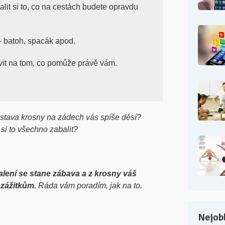
it si to, co na cestách budete opravdu
- batoh, spacák apod.
vit na tom, co pomůže právě vám.
stava krosny na zádech vás spíše děsí?
k si to všechno zabalit?
balení se stane zábava a z krosny váš
zážitkům.
Ráda vám poradím, jak na to.
Nejobl