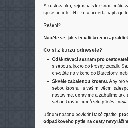
S cestováním, zejména s krosnou, máte za
spíše nepřítel. Nic se v ní nedá najít a je
Řešení?
Naučte se, jak si sbalit krosnu - praktic
Co si z kurzu odnesete?
Odškrtávací seznam pro cestovate
s sebou a jak to do krosny zabalit. 
chystáte na víkend do Barcelony, neb
Skvěle zabalenou krosnu.
Aby pro v
sebou krosnu i s vašimi věcmi (alespo
nastavíme, upravíme a zabalíme tak, a
sebou krosnu nemůžete přinést, nevad
Během našeho povídání také zjistíte,
proč
odpadkového pytle na cesty nevyrážím