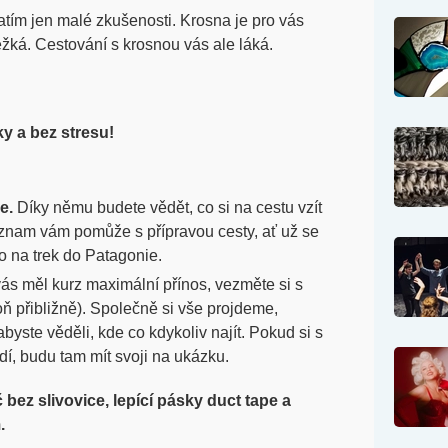
tím jen malé zkušenosti. Krosna je pro vás
 těžká. Cestování s krosnou vás ale láká.
ky a bez stresu!
le.
Díky němu budete vědět, co si na cestu vzít
Seznam vám pomůže s přípravou cesty, ať už se
o na trek do Patagonie.
ás měl kurz maximální přínos, vezměte si s
ň přibližně). Společně si vše projdeme,
byste věděli, kde co kdykoliv najít. Pokud si s
í, budu tam mít svoji na ukázku.
 bez slivovice, lepící pásky duct tape a
.