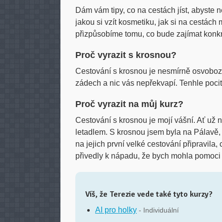
Dám vám tipy, co na cestách jíst, abyste 
jakou si vzít kosmetiku, jak si na cestác
přizpůsobíme tomu, co bude zajímat konk
Proč vyrazit s krosnou?
Cestování s krosnou je nesmírně osvobozuj
zádech a nic vás nepřekvapí. Tenhle pocit
Proč vyrazit na můj kurz?
Cestování s krosnou je mojí vášní. Ať už
letadlem. S krosnou jsem byla na Pálavě,
na jejich první velké cestování připravila,
přivedly k nápadu, že bych mohla pomoci 
Víš, že Terezie vede také tyto kurzy?
AI pro holky
- Individuální