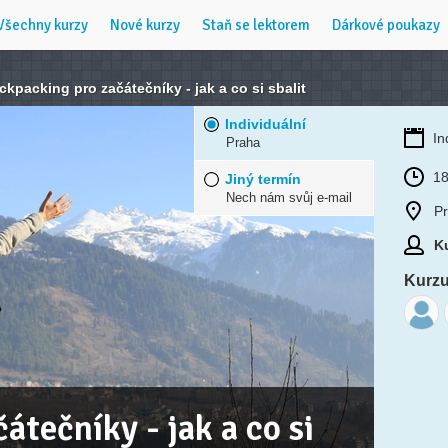
Všechny kurzy
Nové kurzy
Staň se lektorem
Dárkové poukazy
ckpacking pro začátečníky - jak a co si sbalit
Individuální
In
Praha
18
Jiný termín
Nech nám svůj e-mail
P
Ku
Kurzu 
átečníky - jak a co si