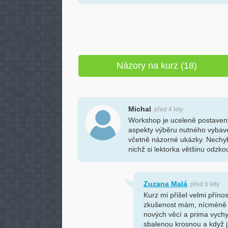
Názory na kurz (18)
Michal
, před 4 lety
Workshop je uceleně postaven
aspekty výběru nutného vybave
včetně názorné ukázky. Nechyb
nichž si lektorka většinu odzkou
Zuzana Malá
, před 6 lety
Kurz mi přišel velmi přín
zkušenost mám, nícméně 
nových věcí a prima vychy
sbalenou krosnou a když j