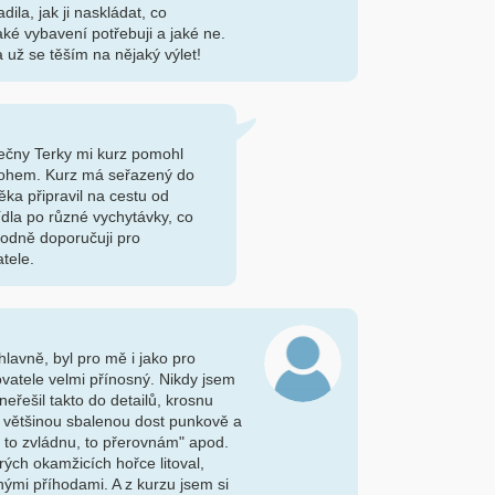
dila, jak ji naskládat, co
jaké vybavení potřebuji a jaké ne.
už se těším na nějaký výlet!
lečny Terky mi kurz pomohl
atohem. Kurz má seřazený do
ěka připravil na cestu od
ídla po různé vychytávky, co
odně doporučuji pro
atele.
 hlavně, byl pro mě i jako pro
atele velmi přínosný. Nikdy jsem
neřešil takto do detailů, krosnu
ti většinou sbalenou dost punkově a
u, to zvládnu, to přerovnám" apod.
ých okamžicích hořce litoval,
nými příhodami. A z kurzu jsem si