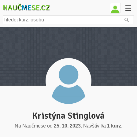
NAUČ
ME
SE.CZ
☰
Kristýna Stinglová
Na Naučmese od
25. 10. 2023
. Navštívil/a
1 kurz
.