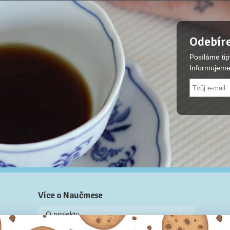
Odebíre
Posíláme tip
Informujeme
Více o Naučmese
O projektu