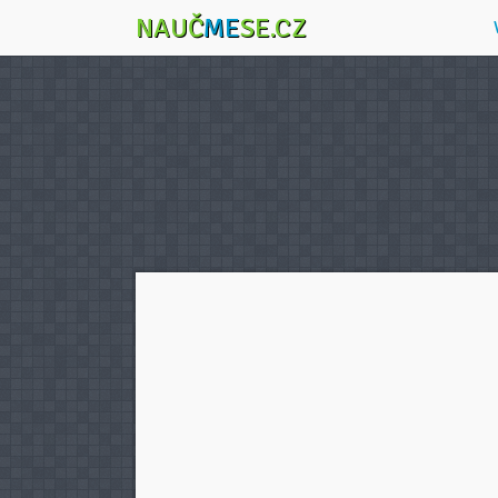
NAUČ
ME
SE.CZ