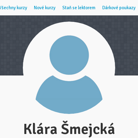
Všechny kurzy
Nové kurzy
Staň se lektorem
Dárkové poukazy
Klára Šmejcká