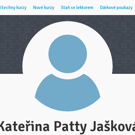
Všechny kurzy
Nové kurzy
Staň se lektorem
Dárkové poukazy
Kateřina Patty Jaškov