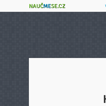
NAUČ
ME
SE.CZ