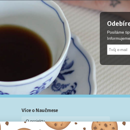
Odebíre
Posíláme tip
Informujeme
Více o Naučmese
O projektu