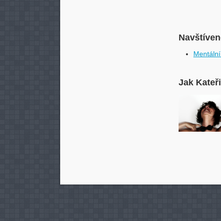
Navštívené
Mentální
Jak Kateř