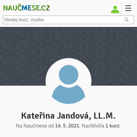
NAUČ
ME
SE.CZ
☰
Kateřina Jandová, LL.M.
Na Naučmese od
14. 5. 2021
. Navštívil/a
1 kurz
.