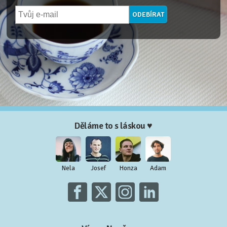
Děláme to s láskou ♥
Nela
Josef
Honza
Adam