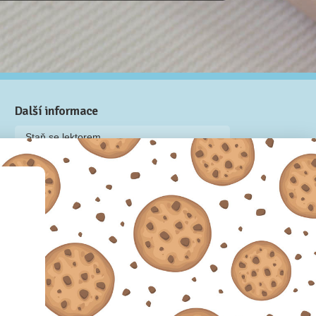
Další informace
Staň se lektorem
Video: Jak připravit kurz na Naučmese
Často kladené dotazy
Dárkové poukazy
Podmínky užívání
Obchodní podmínky
Zásady používání cookie souborů
Pravidla ochrany osobních údajů