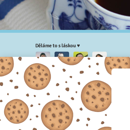
Děláme to s láskou ♥
Nela
Josef
Honza
Adam
Partneři