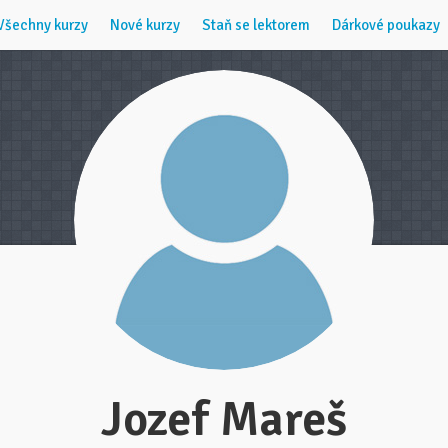
Všechny kurzy
Nové kurzy
Staň se lektorem
Dárkové poukazy
Jozef Mareš