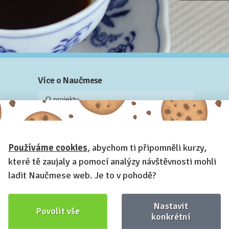
Více o Naučmese
O projektu
Blog: recenze z kurzů, rozhovory a články
Historky z kurzů
Používáme cookies
, abychom ti připomněli kurzy,
Příběh Naučmese
které tě zaujaly a pomocí analýzy návštěvnosti mohli
Naučmese festivaly
ladit Naučmese web. Je to v pohodě?
Náš systém pro vaši firmu
Prostory pro pořádání kurzů
Nastavit
Povolit vše
Kontakt a fakturační údaje
konkrétní