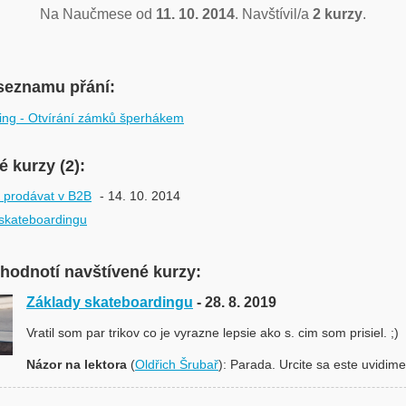
Na Naučmese od
11. 10. 2014
. Navštívil/a
2 kurzy
.
seznamu přání:
ing - Otvírání zámků šperhákem
 kurzy (2):
t prodávat v B2B
- 14. 10. 2014
skateboardingu
 hodnotí navštívené kurzy:
Základy skateboardingu
- 28. 8. 2019
Vratil som par trikov co je vyrazne lepsie ako s. cim som prisiel. ;)
Názor na lektora
(
Oldřich Šrubař
): Parada. Urcite sa este uvidime