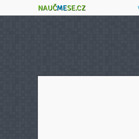
NAUČ
ME
SE.CZ