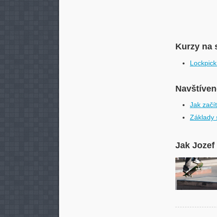
Kurzy na 
Lockpick
Navštívené
Jak začí
Základy 
Jak Jozef