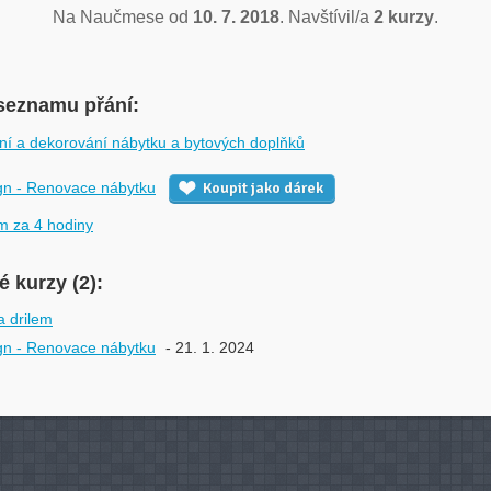
Na Naučmese od
10. 7. 2018
. Navštívil/a
2 kurzy
.
seznamu přání:
ní a dekorování nábytku a bytových doplňků
gn - Renovace nábytku
Koupit jako dárek
m za 4 hodiny
 kurzy (2):
a drilem
gn - Renovace nábytku
- 21. 1. 2024