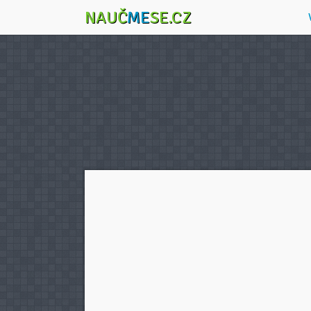
NAUČ
ME
SE.CZ