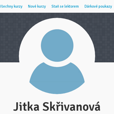
Všechny kurzy
Nové kurzy
Staň se lektorem
Dárkové poukazy
Jitka Skřivanová