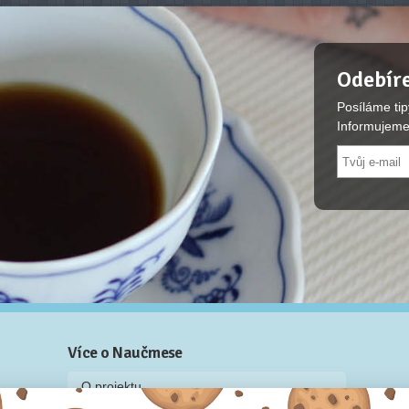
Odebíre
Posíláme tip
Informujeme
Více o Naučmese
O projektu