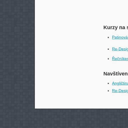
Kurzy na 
Patinová
Re-Desi
Řečníke
Navštívené
Angličtin
Re-Desi