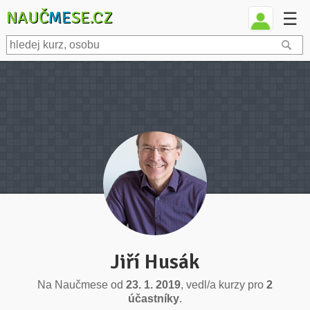
NAUČ
ME
SE.CZ
☰
Jiří Husák
Na Naučmese od
23. 1. 2019
, vedl/a kurzy pro
2
účastníky
.