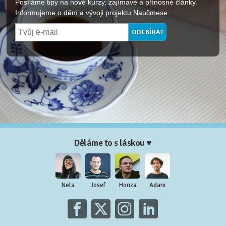
Posíláme tipy na nové kurzy, zajímavé a přínosné články.
Informujeme o dění a vývoji projektu Naučmese.
Děláme to s láskou ♥
Nela
Josef
Honza
Adam