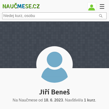
NAUČ
ME
SE.CZ
☰
Jiří Beneš
Na Naučmese od
18. 6. 2023
. Navštívil/a
1 kurz
.