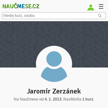
NAUČ
ME
SE.CZ
☰
Jaromír Zerzánek
Na Naučmese od
4. 1. 2013
. Navštívil/a
1 kurz
.