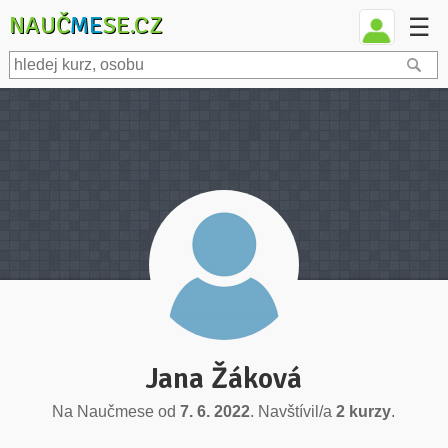
NAUČ
ME
SE.CZ
☰
Jana Žáková
Na Naučmese od
7. 6. 2022
. Navštívil/a
2 kurzy
.