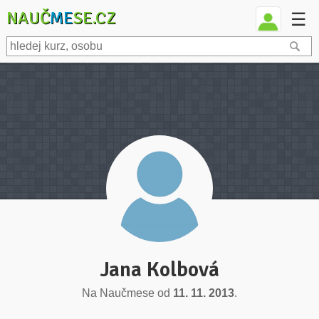
NAUČ
ME
SE.CZ
☰
Jana Kolbová
Na Naučmese od
11. 11. 2013
.