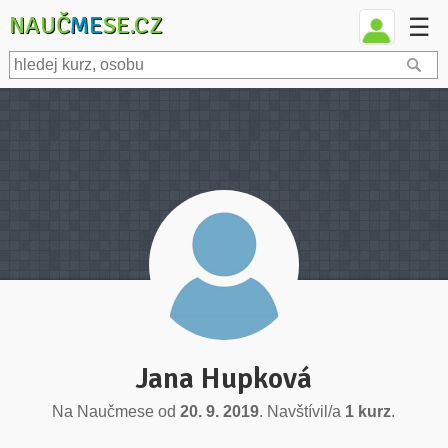
NAUČ
ME
SE.CZ
☰
Jana Hupková
Na Naučmese od
20. 9. 2019
. Navštívil/a
1 kurz
.