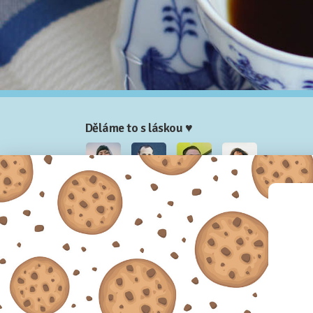
Děláme to s láskou ♥
Nela
Josef
Honza
Adam