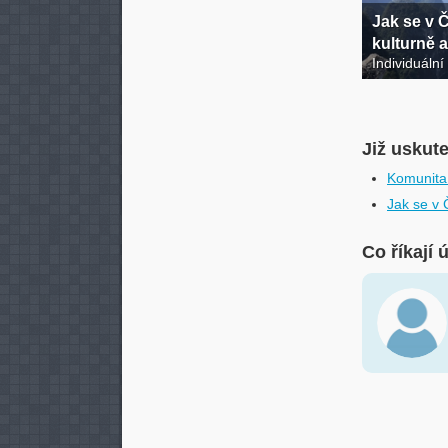
Jak se v Č
kulturně a
Individuální
Již uskut
Komunita 
Jak se v Č
Co říkají 