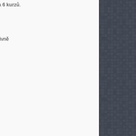
/a
6 kurzů
.
tivně