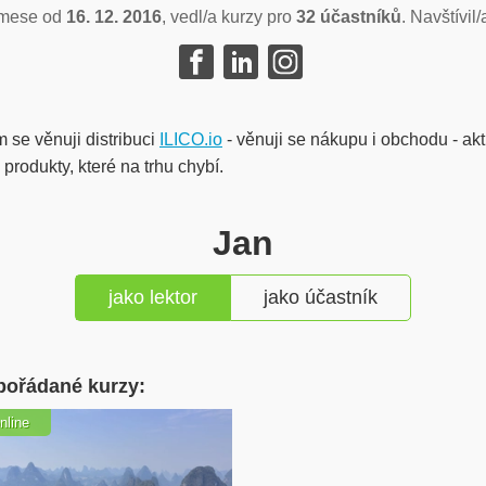
mese od
16. 12. 2016
, vedl/a kurzy pro
32 účastníků
. Navštívil
 se věnuji distribuci
ILICO.io
- věnuji se nákupu i obchodu - ak
produkty, které na trhu chybí.
Jan
jako lektor
jako účastník
pořádané kurzy:
nline