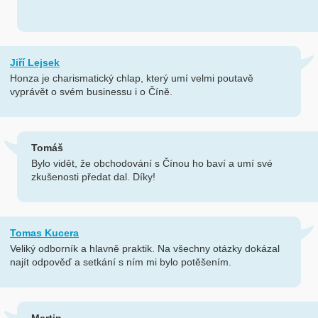
Jiří Lejsek
Honza je charismatický chlap, který umí velmi poutavě
vyprávět o svém businessu i o Číně.
Tomáš
Bylo vidět, že obchodování s Čínou ho baví a umí své
zkušenosti předat dal. Díky!
Tomas Kucera
Veliký odborník a hlavně praktik. Na všechny otázky dokázal
najít odpověď a setkání s ním mi bylo potěšením.