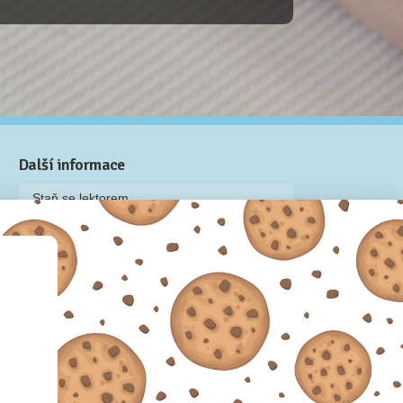
Další informace
Staň se lektorem
Video: Jak připravit kurz na Naučmese
Často kladené dotazy
Dárkové poukazy
Podmínky užívání
Obchodní podmínky
Zásady používání cookie souborů
Pravidla ochrany osobních údajů