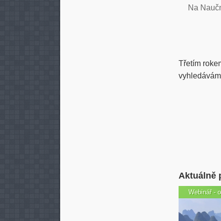
Na Nauč
Třetím rokem
vyhledávám 
Aktuálně 
Webinář - o