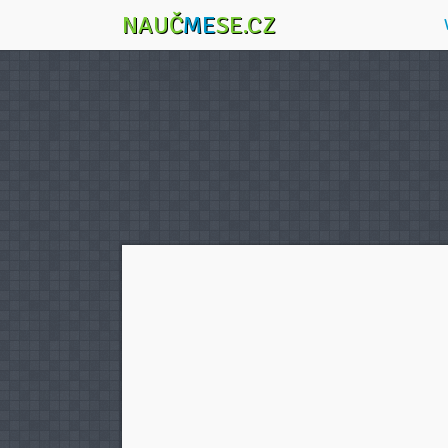
NAUČ
ME
SE.CZ