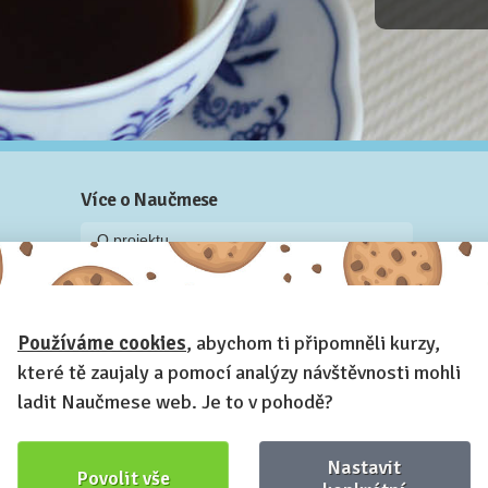
Více o Naučmese
O projektu
Blog: recenze z kurzů, rozhovory a články
Historky z kurzů
Používáme cookies
, abychom ti připomněli kurzy,
Příběh Naučmese
které tě zaujaly a pomocí analýzy návštěvnosti mohli
Naučmese festivaly
ladit Naučmese web. Je to v pohodě?
Náš systém pro vaši firmu
Prostory pro pořádání kurzů
Nastavit
Povolit vše
Kontakt a fakturační údaje