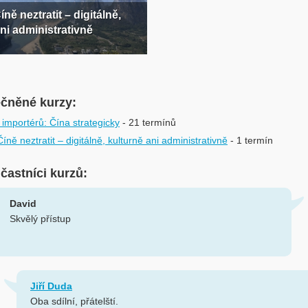
íně neztratit – digitálně,
ni administrativně
ečněné kurzy:
importérů: Čína strategicky
- 21 termínů
íně neztratit – digitálně, kulturně ani administrativně
- 1 termín
účastníci kurzů:
David
Skvělý přístup
Jiří Duda
Oba sdílní, přátelští.