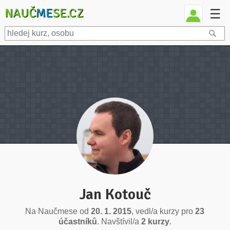
NAUČ
ME
SE.CZ
☰
Jan Kotouč
Na Naučmese od
20. 1. 2015
, vedl/a kurzy pro
23
účastníků
. Navštívil/a
2 kurzy
.