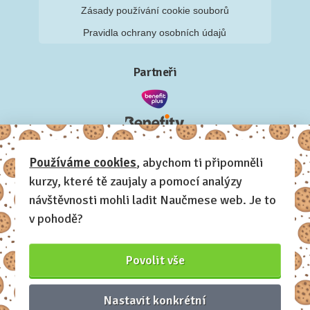
Zásady používání cookie souborů
Pravidla ochrany osobních údajů
Partneři
Používáme cookies
, abychom ti připomněli
kurzy, které tě zaujaly a pomocí analýzy
návštěvnosti mohli ladit Naučmese web. Je to
v pohodě?
Povolit vše
Nastavit konkrétní
Naučmese, 2012-2026.