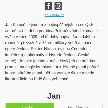
jan-kotouc.cz
Jan Kotouč je jedním z nejúspěšnějších českých
autorů sci-fi. Jeho prvotina Pokračování diplomacie
vyšla v roce 2009, od té doby napsal řadu dalších
románů, převážně z žánru military sci-fi a space
opery (cyklus Sektor Hirano, cyklus Centrální
impérium) a alternativní historie (cyklus České
země). Je také jedním z mála českých autorů, kdo
prorazil na anglicky mluvící trh. Kromě psaní pořádá
kurzy tvůrčího psaní, učí na vysoké škole a vede
literární linie na řadě českých conů.
Jan
jako lektor
jako účastník