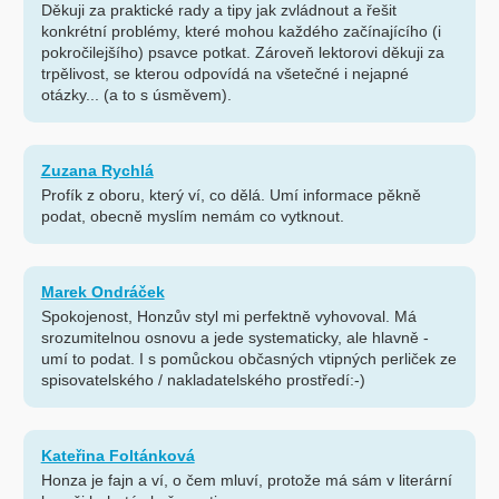
Děkuji za praktické rady a tipy jak zvládnout a řešit
konkrétní problémy, které mohou každého začínajícího (i
pokročilejšího) psavce potkat. Zároveň lektorovi děkuji za
trpělivost, se kterou odpovídá na všetečné i nejapné
otázky... (a to s úsměvem).
Zuzana Rychlá
Profík z oboru, který ví, co dělá. Umí informace pěkně
podat, obecně myslím nemám co vytknout.
Marek Ondráček
Spokojenost, Honzův styl mi perfektně vyhovoval. Má
srozumitelnou osnovu a jede systematicky, ale hlavně -
umí to podat. I s pomůckou občasných vtipných perliček ze
spisovatelského / nakladatelského prostředí:-)
Kateřina Foltánková
Honza je fajn a ví, o čem mluví, protože má sám v literární