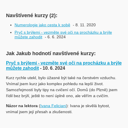
Navštívené kurzy (2):
Numerologie jako cesta k sobě
- 8. 11. 2020
Pryč s brýlemi - vezměte své oči na procházku a brýle
můžete zahodit
- 6. 6. 2024
Jak Jakub hodnotí navštívené kurzy:
Pryč s brýlemi - vezměte své oči na procházku a brýle
můžete zahodit
- 10. 6. 2024
Kurz rychle utekl, bylo úžasné být také na čerstvém vzduchu.
Vnímal jsem kurz jako komplex pohledu na lepší život.
Samozřejmostí byly tipy na cvičení očí. Domů (do Plzně) jsem
řídil bez brýlí, ještě to není úplně ono, ale věřím a cvičím.
Názor na lektora
(
Ivana Feliciani
): Ivana je skvělá bytost,
vnímal jsem její přesah a zkušenosti.