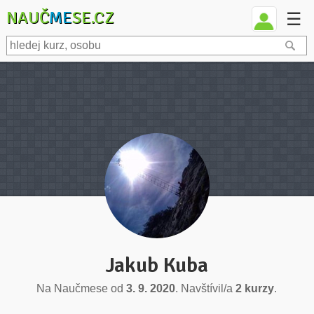
NAUČ
ME
SE.CZ
☰
Jakub Kuba
Na Naučmese od
3. 9. 2020
. Navštívil/a
2 kurzy
.