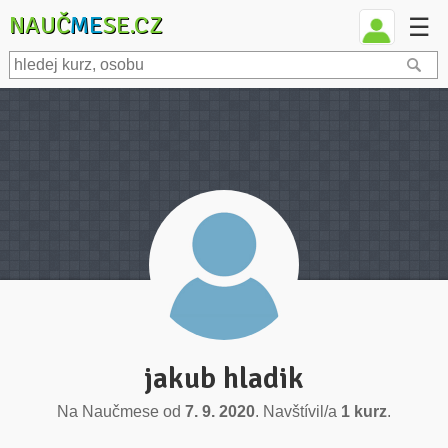
NAUČ
ME
SE.CZ
☰
jakub hladik
Na Naučmese od
7. 9. 2020
. Navštívil/a
1 kurz
.