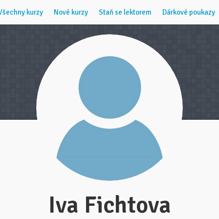
Všechny kurzy
Nové kurzy
Staň se lektorem
Dárkové poukazy
Iva Fichtova