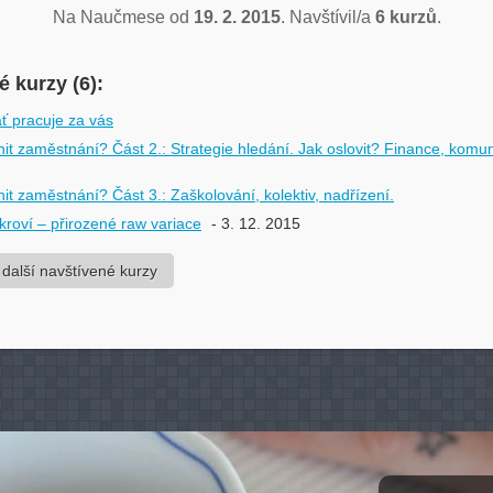
Na Naučmese od
19. 2. 2015
. Navštívil/a
6 kurzů
.
 kurzy (6):
ať pracuje za vás
it zaměstnání? Část 2.: Strategie hledání. Jak oslovit? Finance, komu
it zaměstnání? Část 3.: Zaškolování, kolektiv, nadřízení.
kroví – přirozené raw variace
- 3. 12. 2015
 další navštívené kurzy