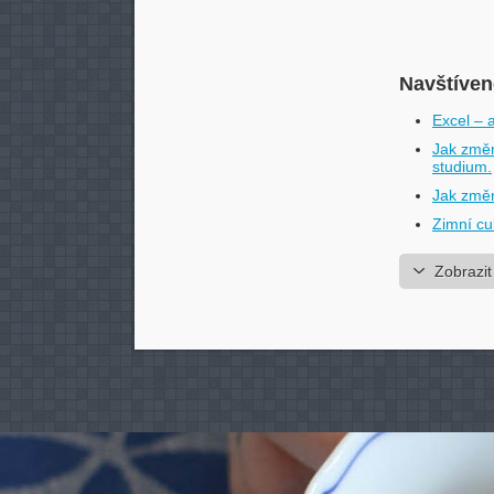
Navštívené
Excel – 
Jak změn
studium.
Jak změn
Zimní cu
Zobrazit