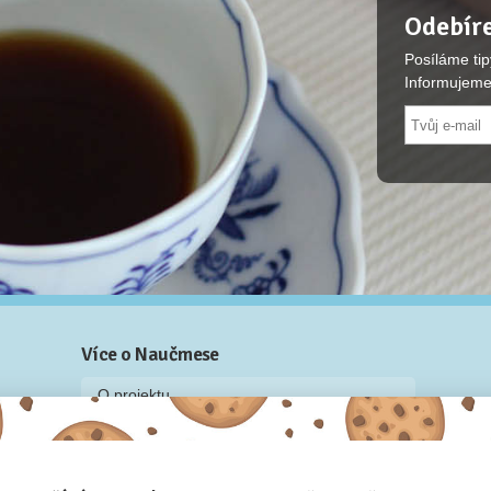
Odebíre
Posíláme tip
Informujeme
Více o Naučmese
O projektu
Blog: recenze z kurzů, rozhovory a články
Historky z kurzů