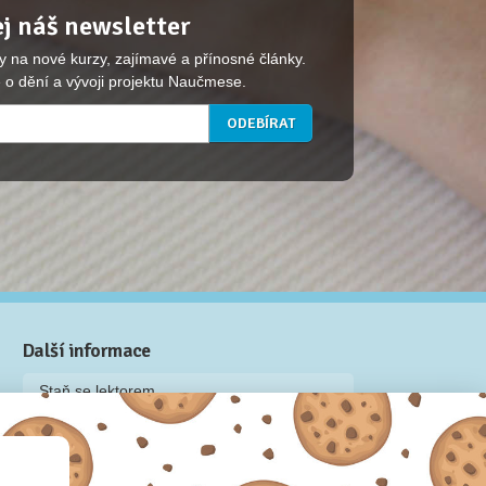
j náš newsletter
y na nové kurzy, zajímavé a přínosné články.
 o dění a vývoji projektu Naučmese.
Další informace
Staň se lektorem
Video: Jak připravit kurz na Naučmese
Často kladené dotazy