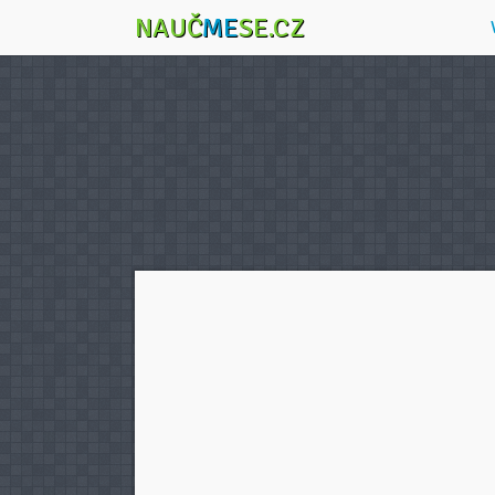
NAUČ
ME
SE.CZ