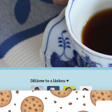
Děláme to s láskou ♥
Nela
Josef
Honza
Adam