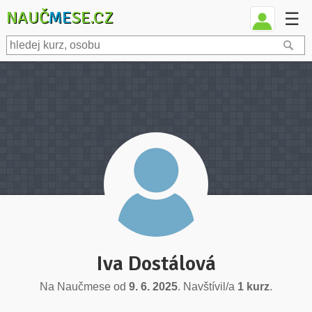
NAUČ
ME
SE.CZ
☰
Iva Dostálová
Na Naučmese od
9. 6. 2025
. Navštívil/a
1 kurz
.