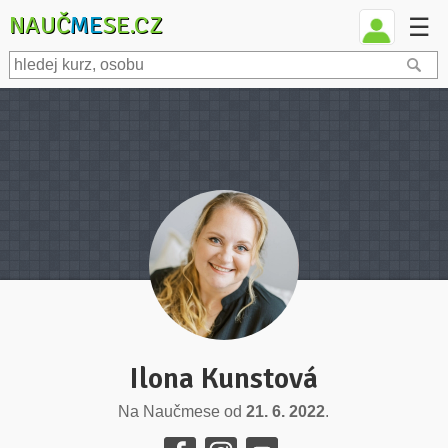
NAUČ
ME
SE.CZ
☰
Ilona Kunstová
Na Naučmese od
21. 6. 2022
.