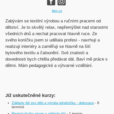
ilen.cz
Zabývám se textilní výrobou a ručními pracemi od
dětství. Je to skvělý relax, nepřemýšlet nad starostmi
všedních dnů a nechat pracovat hlavně ruce. Ze
svého koníčku jsem si udělala profesi - navrhuji a
realizuji interiéry a zaměřuji se hlavně na šití
bytového textilu a čalounění. Své znalosti a
dovednosti bych chtěla předávat dál. Baví mě práce s
dětmi. Mám pedagogické a výtvarné vzdělání.
Již uskutečněné kurzy:
Základy šití pro děti a výroba jehelníčku - dekorace
- 8
termínů
Restart šicího stroje a základy šití
- 1 termín