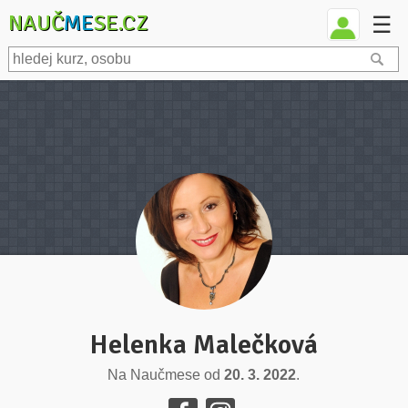
NAUČ
ME
SE.CZ
☰
Helenka Malečková
Na Naučmese od
20. 3. 2022
.