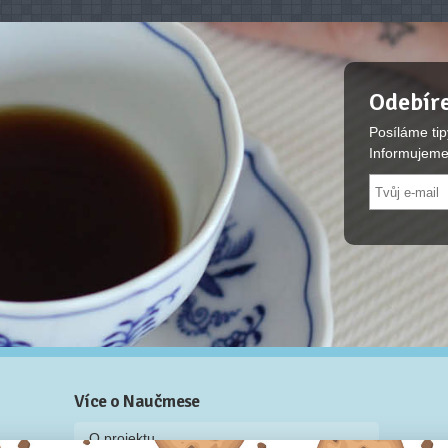
Odebíre
Posíláme tip
Informujeme
Více o Naučmese
O projektu