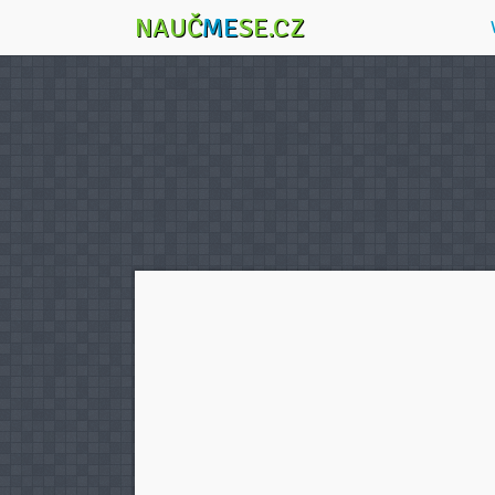
NAUČ
ME
SE.CZ