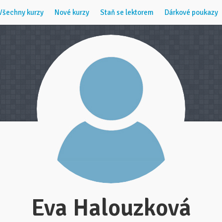
Všechny kurzy
Nové kurzy
Staň se lektorem
Dárkové poukazy
Eva Halouzková