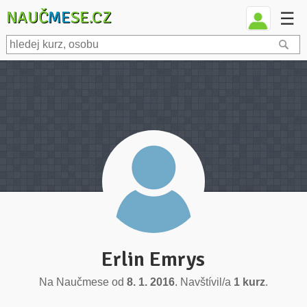
NAUČ
ME
SE.CZ
☰
Erlin Emrys
Na Naučmese od
8. 1. 2016
. Navštívil/a
1 kurz
.