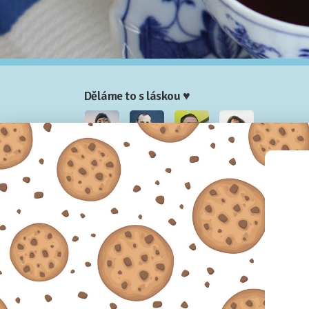
Děláme to s láskou ♥
Nela
Josef
Honza
Adam
Partneři