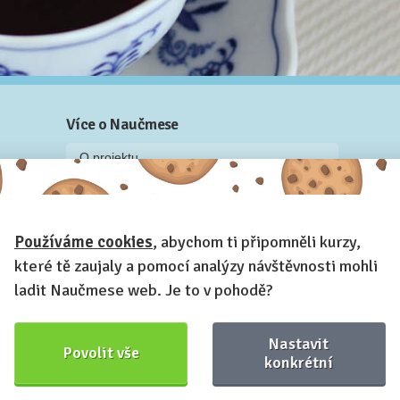
Více o Naučmese
O projektu
Blog: recenze z kurzů, rozhovory a články
Historky z kurzů
Používáme cookies
, abychom ti připomněli kurzy,
Příběh Naučmese
které tě zaujaly a pomocí analýzy návštěvnosti mohli
Naučmese festivaly
ladit Naučmese web. Je to v pohodě?
Náš systém pro vaši firmu
Prostory pro pořádání kurzů
Nastavit
Povolit vše
Kontakt a fakturační údaje
konkrétní