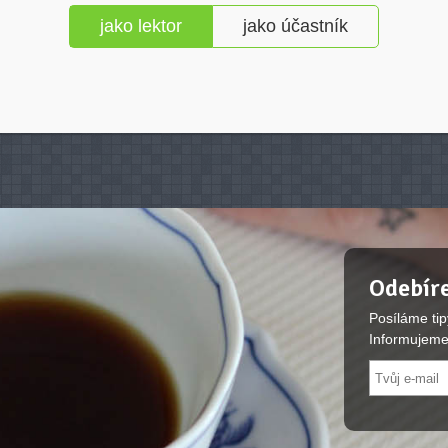
jako lektor
jako účastník
Odebíre
Posíláme tip
Informujeme