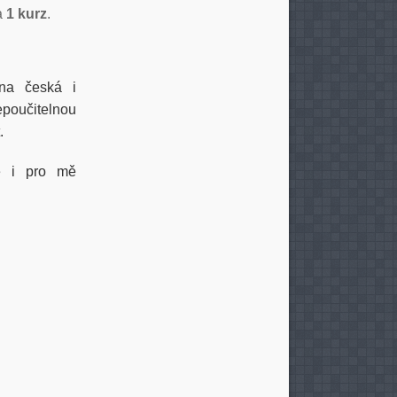
/a
1 kurz
.
na česká i
epoučitelnou
.
e i pro mě