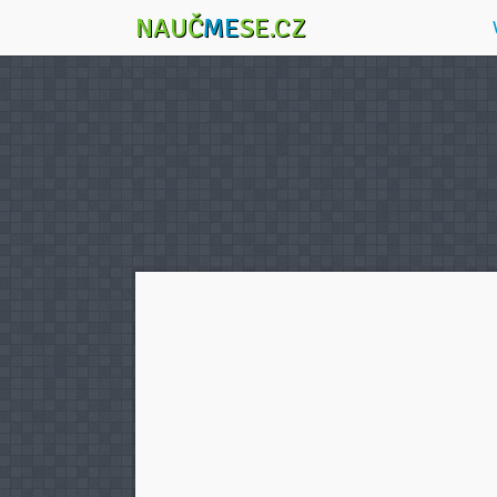
NAUČ
ME
SE.CZ