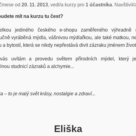
čmese od
20. 11. 2013
, vedl/a kurzy pro
1 účastníka
. Navštívil
 budete mít na kurzu tu čest?
telkou jediného českého e-shopu zaměřeného výhradně 
ručně vyráběná mýdla, vášnivou mýdlařkou, ale také matkou, n
a bytostí, která se nikdy nepřestává divit zázraku jménem život
vás uvítám a provedu světem přírodních mýdel, který j
lnou studnicí zázraků a alchymie...
 – to je malý svět krásy, nostalgie a zdraví...
Eliška