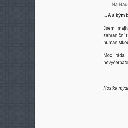
Na Nau
... A s kým
Jsem maji
zahraniční 
humanistkou 
Moc ráda 
nevyčerpate
Kostka mýdla