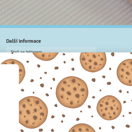
Další informace
Staň se lektorem
Video: Jak připravit kurz na Naučmese
Často kladené dotazy
Dárkové poukazy
Podmínky užívání
Obchodní podmínky
Zásady používání cookie souborů
Pravidla ochrany osobních údajů