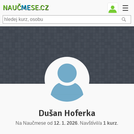
NAUČ
ME
SE.CZ
☰
Dušan Hoferka
Na Naučmese od
12. 1. 2026
. Navštívil/a
1 kurz
.